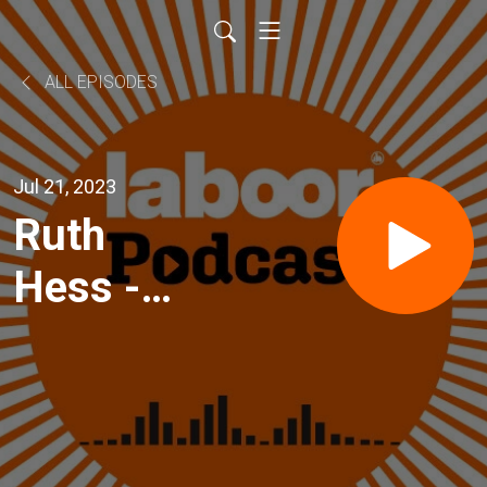
ALL EPISODES
Jul 21, 2023
Ruth
Hess -
dem
Fluss des
Lebens